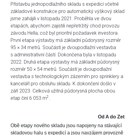
Přístavbu jednopodlažního skladu s expedicí včetně
základové konstrukce pro automatický výškový sklad
jsme zahájili v listopadu 2021. Proběhla ve dvou
etapách, abychom zajistili nepřetržitý chod provozu
závodu Hella, což byl prioritní požadavek investora.
První etapa výstavby má základní půdorysný rozměr
95 × 34 metrů. Součástí je dvoupodlažní vestavba
s administrativní částí. Dokončena byla v listopadu
2022. Druhá etapa výstavby má základní půdorysný
rozměr 50 × 54 metrů. Součástí je dvoupodlažní
vestavba s technologickým zázemím pro sprinklery a
kanceláří pro obsluhu skladu. K dokončení došlo v
září 2023. Celková užitná půdorysná plocha obou
2
etap činí 6 053 m
.
Od A do Zet
Obě etapy nového skladu jsou napojeny na stávající
skladovou halu s expedicí a jsou navzájem provozně