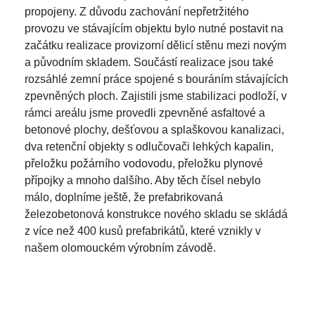
propojeny. Z důvodu zachování nepřetržitého
provozu ve stávajícím objektu bylo nutné postavit na
začátku realizace provizorní dělicí stěnu mezi novým
a původním skladem. Součástí realizace jsou také
rozsáhlé zemní práce spojené s bouráním stávajících
zpevněných ploch. Zajistili jsme stabilizaci podloží, v
rámci areálu jsme provedli zpevněné asfaltové a
betonové plochy, dešťovou a splaškovou kanalizaci,
dva retenční objekty s odlučovači lehkých kapalin,
přeložku požárního vodovodu, přeložku plynové
přípojky a mnoho dalšího. Aby těch čísel nebylo
málo, doplníme ještě, že prefabrikovaná
železobetonová konstrukce nového skladu se skládá
z více než 400 kusů prefabrikátů, které vznikly v
našem olomouckém výrobním závodě.