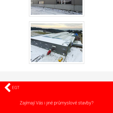
EGT
Zajímají Vás i jiné průmyslové stavby?