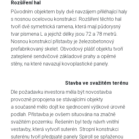
Rozšíření hal
Původním objektem byly dvě navzájem přiléhající haly
s nosnou ocelovou konstrukcí. Rozšíření těchto hal
tvoří dvě symetrická ramena, která mají půdorysný
tvar písmena L a jejichž délky jsou 72 a 78 metrů.
Nosnou konstrukcí přístavby je železobetonový
prefabrikovaný skelet. Obvodový plášť objektu tvoří
zateplené sendvičové základové prahy a opěrné
stěny, na které navazují kovoplastické panely.
Stavba ve svažitém terénu
Dle požadavku investora měla být novostavba
provozně propojena se stávajícími objekty
a současně mělo dojít ke sjednocení výškové úrovně
podlah. Přístavba je ovšem situována na značně
svažitém pozemku. Řešením byl tedy návrh vnitřní
vestavby, která vytvoří suterén. Stropní konstrukci
suterénu tvoří předpjaté panely Spiroll se spřaženou