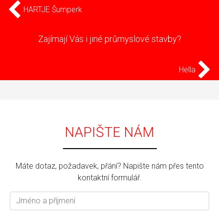
HARTJE Šumperk
Zajímají Vás i jiné průmyslové stavby?
Hella
NAPIŠTE NÁM
Máte dotaz, požadavek, přání? Napište nám přes tento
kontaktní formulář.