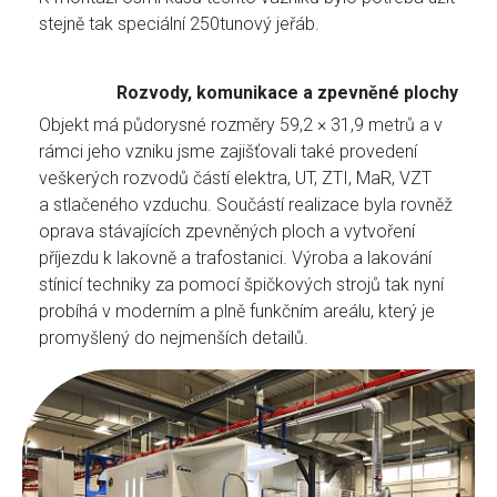
stejně tak speciální 250tunový jeřáb.
Rozvody, komunikace a zpevněné plochy
Objekt má půdorysné rozměry 59,2 × 31,9 metrů a v
rámci jeho vzniku jsme zajišťovali také provedení
veškerých rozvodů částí elektra, UT, ZTI, MaR, VZT
a stlačeného vzduchu. Součástí realizace byla rovněž
oprava stávajících zpevněných ploch a vytvoření
příjezdu k lakovně a trafostanici. Výroba a lakování
stínicí techniky za pomocí špičkových strojů tak nyní
probíhá v moderním a plně funkčním areálu, který je
promyšlený do nejmenších detailů.