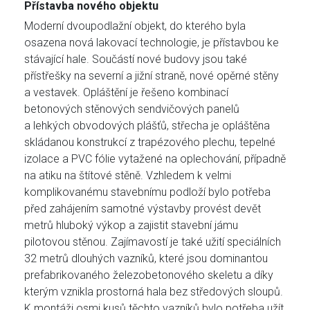
Přístavba nového objektu
Moderní dvoupodlažní objekt, do kterého byla
osazena nová lakovací technologie, je přístavbou ke
stávající hale. Součástí nové budovy jsou také
přístřešky na severní a jižní straně, nové opěrné stěny
a vestavek. Opláštění je řešeno kombinací
betonových stěnových sendvičových panelů
a lehkých obvodových plášťů, střecha je opláštěna
skládanou konstrukcí z trapézového plechu, tepelné
izolace a PVC fólie vytažené na oplechování, případně
na atiku na štítové stěně. Vzhledem k velmi
komplikovanému stavebnímu podloží bylo potřeba
před zahájením samotné výstavby provést devět
metrů hluboký výkop a zajistit stavební jámu
pilotovou stěnou. Zajímavostí je také užití speciálních
32 metrů dlouhých vazníků, které jsou dominantou
prefabrikovaného železobetonového skeletu a díky
kterým vznikla prostorná hala bez středových sloupů.
K montáži osmi kusů těchto vazníků bylo potřeba užít