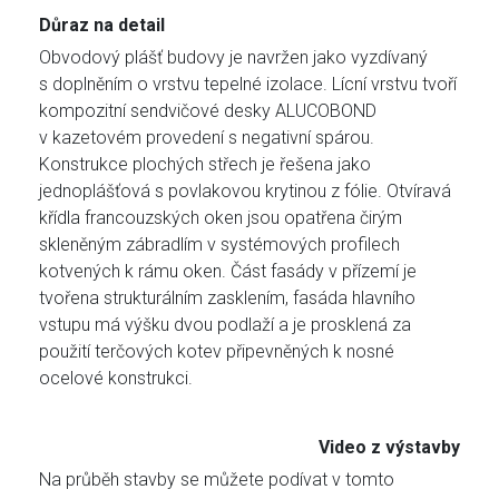
Důraz na detail
Obvodový plášť budovy je navržen jako vyzdívaný
s doplněním o vrstvu tepelné izolace. Lícní vrstvu tvoří
kompozitní sendvičové desky ALUCOBOND
v kazetovém provedení s negativní spárou.
Konstrukce plochých střech je řešena jako
jednoplášťová s povlakovou krytinou z fólie. Otvíravá
křídla francouzských oken jsou opatřena čirým
skleněným zábradlím v systémových profilech
kotvených k rámu oken. Část fasády v přízemí je
tvořena strukturálním zasklením, fasáda hlavního
vstupu má výšku dvou podlaží a je prosklená za
použití terčových kotev připevněných k nosné
ocelové konstrukci.
Video z výstavby
Na průběh stavby se můžete podívat v tomto