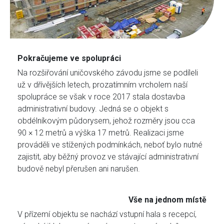
Pokračujeme ve spolupráci
Na rozšiřování uničovského závodu jsme se podíleli
už v dřívějších letech, prozatímním vrcholem naší
spolupráce se však v roce 2017 stala dostavba
administrativní budovy. Jedná se o objekt s
obdélníkovým půdorysem, jehož rozměry jsou cca
90 × 12 metrů a výška 17 metrů. Realizaci jsme
prováděli ve stížených podmínkách, neboť bylo nutné
zajistit, aby běžný provoz ve stávající administrativní
budově nebyl přerušen ani narušen.
Vše na jednom místě
V přízemí objektu se nachází vstupní hala s recepcí,