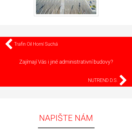
Trafin Oil Horní Suchá
Zajímají Vás i jiné administrativní budovy?
NUTREND D.S.
NAPIŠTE NÁM