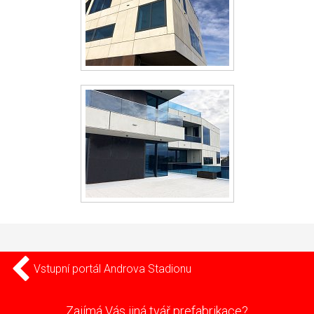
Vstupní portál Androva Stadionu
Zajímá Vás jiná tvář prefabrikace?