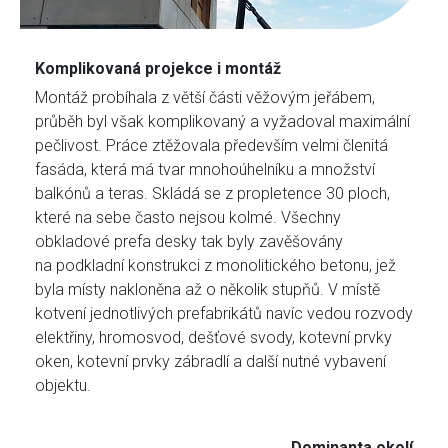
Komplikovaná projekce i montáž
Montáž probíhala z větší části věžovým jeřábem,
průběh byl však komplikovaný a vyžadoval maximální
pečlivost. Práce ztěžovala především velmi členitá
fasáda, která má tvar mnohoúhelníku a množství
balkónů a teras. Skládá se z propletence 30 ploch,
které na sebe často nejsou kolmé. Všechny
obkladové prefa desky tak byly zavěšovány
na podkladní konstrukci z monolitického betonu, jež
byla místy nakloněna až o několik stupňů. V místě
kotvení jednotlivých prefabrikátů navíc vedou rozvody
elektřiny, hromosvod, dešťové svody, kotevní prvky
oken, kotevní prvky zábradlí a další nutné vybavení
objektu.
Dominanta okolí