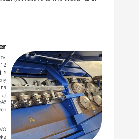
er
zv.
 12
 je
eny
 na
ají
něž
ých
RVO
ské