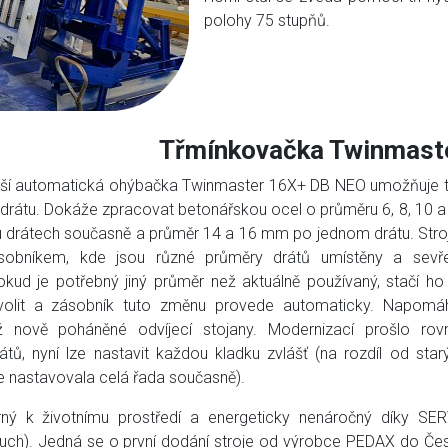
polohy 75 stupňů.
Třmínkovačka Twinmast
ší automatická ohýbačka Twinmaster 16X+ DB NEO umožňuje t
 drátu. Dokáže zpracovat betonářskou ocel o průměru 6, 8, 10 a
drátech současně a průměr 14 a 16 mm po jednom drátu. Stroj
sobníkem, kde jsou různé průměry drátů umístěny a sevř
okud je potřebný jiný průměr než aktuálně používaný, stačí ho
volit a zásobník tuto změnu provede automaticky. Napomáh
 nově poháněné odvíjecí stojany. Modernizací prošlo rov
átů, nyní lze nastavit každou kladku zvlášť (na rozdíl od star
se nastavovala celá řada současně).
trný k životnímu prostředí a energeticky nenáročný díky SE
uch). Jedná se o první dodání stroje od výrobce PEDAX do Če