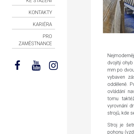
KE STAŽENÍ
KONTAKTY
KARIÉRA
PRO
ZAMĚSTNANCE
Nejmoderněj
dvojitý ohyb
mm po dvou 
vybaven zá
odděleně. P
ovládání na
tomu taktéž
vyrovnání dr
strojů, kde 
Stroj je še
pohonu (vzd