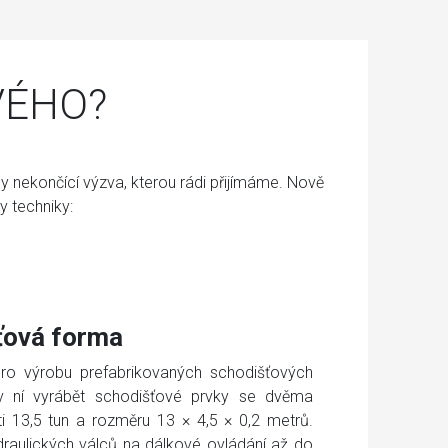
VÉHO?
dy nekončící výzva, kterou rádi přijímáme. Nově
 techniky:
ťová forma
 pro výrobu prefabrikovaných schodišťových
 ní vyrábět schodišťové prvky se dvěma
 13,5 tun a rozměru 13 × 4,5 × 0,2 metrů.
draulických válců na dálkové ovládání až do