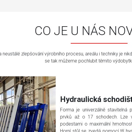
CO JE U NÁS NO
neustálé zlepšování výrobního procesu, areálu i techniky je nik
se tak můžeme pochlubit těmito výdobytky
Hydraulická schodiš
Forma je univerzálně stavitelná
prvků až o 17 schodech. Lze v
podestami o maximální hmotnosti
Horní stůl se zvedá pomocí tří hy