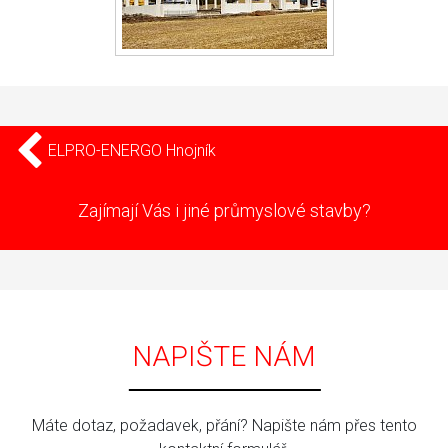
ELPRO-ENERGO Hnojník
Zajímají Vás i jiné průmyslové stavby?
NAPIŠTE NÁM
Máte dotaz, požadavek, přání? Napište nám přes tento