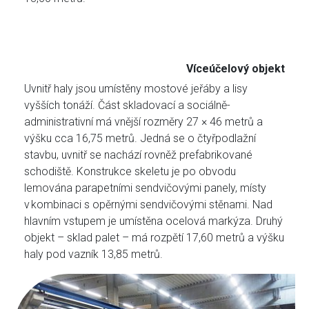
Víceúčelový objekt
Uvnitř haly jsou umístěny mostové jeřáby a lisy
vyšších tonáží. Část skladovací a sociálně-
administrativní má vnější rozměry 27 × 46 metrů a
výšku cca 16,75 metrů. Jedná se o čtyřpodlažní
stavbu, uvnitř se nachází rovněž prefabrikované
schodiště. Konstrukce skeletu je po obvodu
lemována parapetními sendvičovými panely, místy
v kombinaci s opěrnými sendvičovými stěnami. Nad
hlavním vstupem je umístěna ocelová markýza. Druhý
objekt – sklad palet – má rozpětí 17,60 metrů a výšku
haly pod vazník 13,85 metrů.