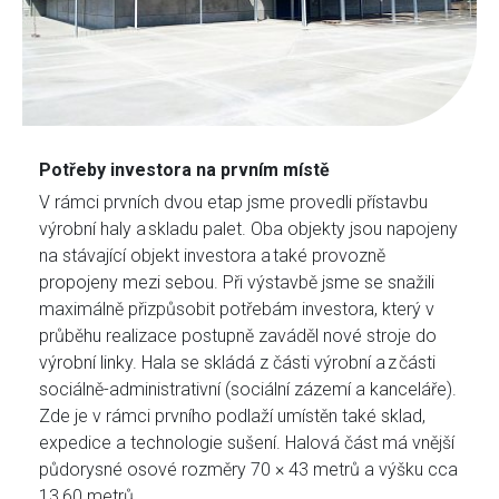
Potřeby investora na prvním místě
V rámci prvních dvou etap jsme provedli přístavbu
výrobní haly a skladu palet. Oba objekty jsou napojeny
na stávající objekt investora a také provozně
propojeny mezi sebou. Při výstavbě jsme se snažili
maximálně přizpůsobit potřebám investora, který v
průběhu realizace postupně zaváděl nové stroje do
výrobní linky. Hala se skládá z části výrobní a z části
sociálně-administrativní (sociální zázemí a kanceláře).
Zde je v rámci prvního podlaží umístěn také sklad,
expedice a technologie sušení. Halová část má vnější
půdorysné osové rozměry 70 × 43 metrů a výšku cca
13,60 metrů.