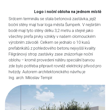
Logo i noční obloha na jednom místě
Srdcem terminálu se stala betonová zastávka, jejíž
boční stěny mají tvar loga města Šumperk. V nejširším
bodě mají tyto stěny délku 3,2 metru a stejně jako
všechny prefa prvky vznikly v našem olomouckém
výrobním závodě. Celkem se jednalo o 10 kusů
prefabrikátů z pohledového betonu nejvyšší kvality.
Filigránový strop zastávky zase znázorňuje noční
oblohu – kromě provedení nátěru speciální barvou
zde bylo potřeba připravit rovněž elektrický přívod pro
hvězdy. Autorem architektonického návrhu je
Ing. arch. Miloslav Tempír.