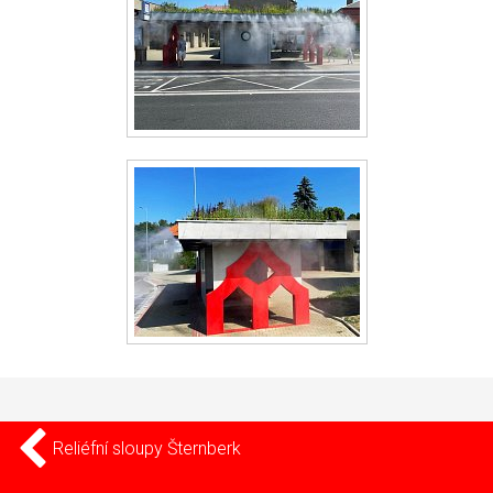
Reliéfní sloupy Šternberk