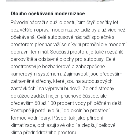
Dlouho očekávaná modernizace
Původní nádraží sloužilo cestujícím čtyři desítky let
bez větších oprav, modernizace tudíž byla už více než
očekávaná. Celé autobusové nádraží společně s
prostorem přednádraží se díky ní proměnilo v moderní
dopravní terminál. Součástí prostoru je také rozsáhlé
parkoviště a odstavné plochy pro autobusy. Celé
prostranství je bezbariérové a zabezpečené
kamerovým systémem. Zajímavostí jsou především
zatravněné střechy, které jsou na autobusových
zastávkách i na výpravní budově. Zelené střechy
dokážou zadržet nejen prachové částice, ale
především 60 až 100 procent vody při běžném dešti.
Postupně ji poté uvolňují do okolního prostředí
formou vodní páry. Působí tak jako přírodní
klimatizace, ochlazují své okolí a zlepšují celkové
klima přednádražního prostoru.