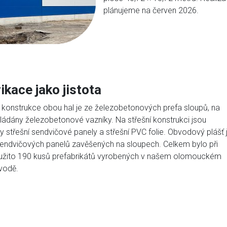
plánujeme na červen 2026.
ikace jako jistota
 konstrukce obou hal je ze železobetonových prefa sloupů, na
kládány železobetonové vazníky. Na střešní konstrukci
jsou
střešní sendvičové panely a střešní PVC folie.
Obvodový plášť 
sendvičových panelů zavěšených na sloupech
.
Celkem bylo při
užito 190 kusů prefabrikátů vyrobených v našem olomouckém
vodě.