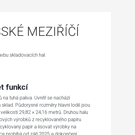
SKÉ MEZIŘÍČÍ
vbu skladovacích hal.
t funkcí
ů na tuhá paliva. Uvnitř se nachází
a sklad. Půdorysné rozměry hlavní lodě jsou
 velikosti 29,82 × 24,16 metrů. Druhou halu
ových výrobků z recyklovaného papíru.
yklovaný papír a lisovat výrobky na
ce probíhá od září 2025 a dokončení