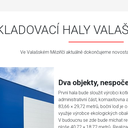
KLADOVACÍ HALY VALAŠ
Ve Valašském Měziříčí aktuálně dokončujeme novosta
Dva objekty, nespoče
První hala bude sloužit výrobci kotl
administrativní část, komaxitovna 
83,66 × 29,72 metrů, boční loď je o
využije
výrobce ekologických obal
V budoucnu se zde bude míchat rec
ploše 40,72 × 18,72 metrů.
Realiza