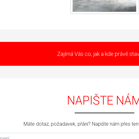
Zajímá Vás co, jak a kde právě st
NAPIŠTE NÁ
Máte dotaz, požadavek, přání? Napište nám přes tent