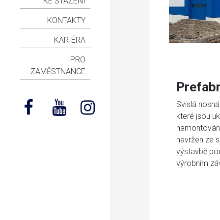
KE STAŽENÍ
KONTAKTY
KARIÉRA
PRO
ZAMĚSTNANCE
Prefabr
Svislá nosná
které jsou u
namontovány 
navržen ze 
výstavbě po
výrobním zá