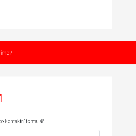
avíme?
M
o kontaktní formulář.