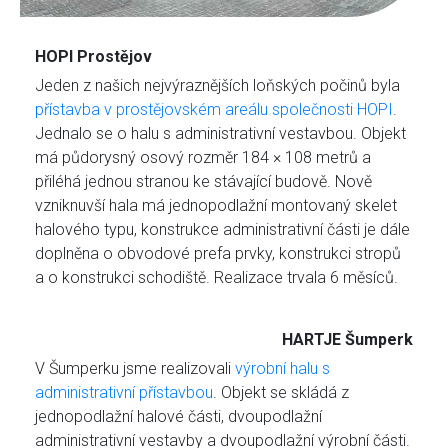
HOPI Prostějov
Jeden z našich nejvýraznějších loňských počinů byla
přístavba v prostějovském areálu společnosti HOPI
.
Jednalo se o halu s administrativní vestavbou. Objekt
má půdorysný osový rozměr 184 × 108 metrů a
přiléhá jednou stranou ke stávající budově. Nově
vzniknuvší hala má jednopodlažní montovaný skelet
halového typu, konstrukce administrativní části je dále
doplněna o obvodové prefa prvky, konstrukci stropů
a o konstrukci schodiště. Realizace trvala 6 měsíců.
HARTJE Šumperk
V Šumperku jsme realizovali
výrobní halu s
administrativní přístavbou
. Objekt se skládá z
jednopodlažní halové části, dvoupodlažní
administrativní vestavby a dvoupodlažní výrobní části.