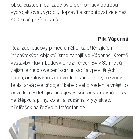
obou částech realizace bylo dohromady potřeba
vyprojektovat, vyrobit, dopravit a smontovat více než
400 kusů prefabrikátů.
Pila Vápenná
Realizaci budovy pilnice a několika přiléhajících
inženýrských objektů jsme zahájili ve Vápenné. Kromě
výstavby hlavní budovy o rozměrech 84 × 30 metrů
zajišťujeme provedení komunikací a zpevněných
ploch, areálového vodovodu a kanalizace, rozvody
tepla, areálové připojení kabelového vedení a vnějšího
osvětlení. Příléhajícími objekty jsou odkorňovač, boxy
na štěpku a piliny, kotelna, sušárna, krytý sklad,
přístřešek na řezivo a trafostanice.