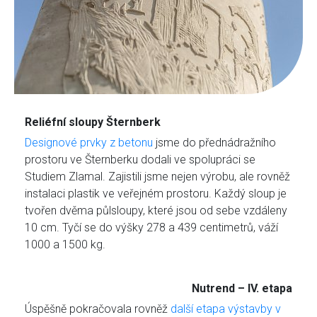
Reliéfní sloupy Šternberk
Designové prvky z betonu
jsme do přednádražního
prostoru ve Šternberku dodali ve spolupráci se
Studiem Zlamal. Zajistili jsme nejen výrobu, ale rovněž
instalaci plastik ve veřejném prostoru. Každý sloup je
tvořen dvěma půlsloupy, které jsou od sebe vzdáleny
10 cm. Tyčí se do výšky 278 a 439 centimetrů, váží
1000 a 1500 kg.
Nutrend – IV. etapa
Úspěšně pokračovala rovněž
další etapa výstavby v