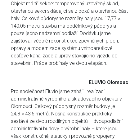
Objekt má tři sekce: temperovaný uzavřený sklad,
otevřenou sekci skládající se z boxů a otevřenou část
haly. Celkové půdorysné rozměry haly jsou 17,77 ×
140,05 metru, stavba má obdélníkový půdorys a
pouze jedno nadzemní podlaží. Dodávku jsme
zajišťovali včetně rekonstrukce zpevněných ploch,
opravy a modernizace systému vnitroareálové
dešťové kanalizace a úprav stávajícího vjezdu do
stavebnin. Práce probíhaly ve dvou etapách.
ELUVIO Olomouc
Pro společnost Eluvio jsme zahájili realizaci
administrativně-výrobního a skladovacího objektu v
Olomouci. Celkový půdorysný rozměr budovy je
24,8 × 43,6 metrů. Nosná konstrukce prakticky
sestává ze dvou rozdílných objektů – dvoupodlažní
administrativní budovy a výrobní haly – které jsou
však konstrukčně, staticky i provozně propojeny