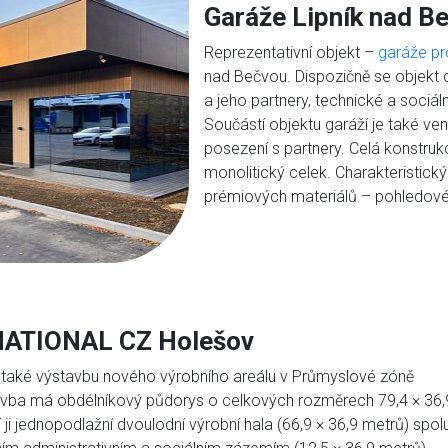
Garáže Lipník nad B
Reprezentativní objekt –
garáže pr
nad Bečvou. Dispozičně se objekt 
a jeho partnery, technické a sociá
Součástí objektu garáží je také ven
posezení s partnery. Celá konstru
monolitický celek. Charakteristic
prémiových materiálů – pohledového
ATIONAL CZ Holešov
e také výstavbu nového výrobního areálu v Průmyslové zóně
avba má obdélníkový půdorys o celkových rozměrech 79,4 × 36,
 ji jednopodlažní dvoulodní výrobní hala (66,9 × 36,9 metrů) spol