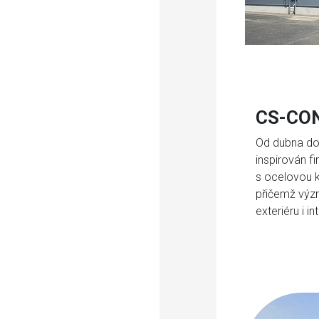
CS-CON
Od dubna do s
inspirován f
s ocelovou k
přičemž výz
exteriéru i i