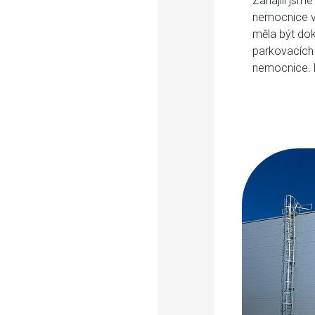
Zahájili jsm
nemocnice v 
měla být dok
parkovacích 
nemocnice. R