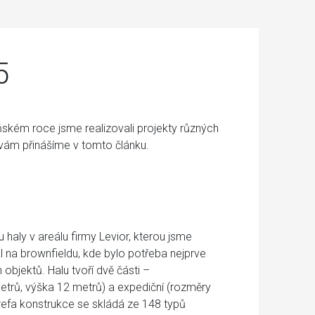
5
ském roce jsme realizovali projekty různých
h vám přinášíme v tomto článku.
haly v areálu firmy Levior, kterou jsme
ikl na brownfieldu, kde bylo potřeba nejprve
ch objektů.
Halu tvoří dvě části –
etrů, výška 12 metrů) a expediční (rozměry
refa konstrukce se skládá ze 148 typů