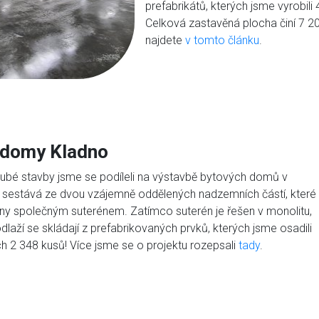
prefabrikátů, kterých jsme vyrobili
Celková zastavěná plocha činí
7 2
najdete
v tomto článku
.
 domy Kladno
ubé stavby jsme se podíleli na výstavbě bytových domů v
 sestává ze dvou vzájemně oddělených nadzemních částí, které
ny společným suterénem. Zatímco suterén je řešen v monolitu,
laží se skládají z prefabrikovaných prvků, kterých jsme osadili
ch 2 348 kusů! Více jsme se o projektu rozepsali
tady
.