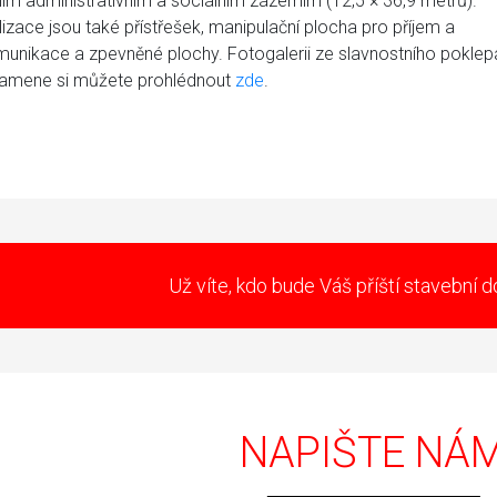
m administrativním a sociálním zázemím (12,5 × 36,9 metrů).
lizace jsou také přístřešek, manipulační plocha pro příjem a
munikace a zpevněné plochy. Fotogalerii ze slavnostního poklep
kamene si můžete prohlédnout
zde
.
Už víte, kdo bude Váš příští stavební 
NAPIŠTE NÁ