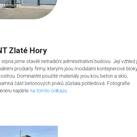
T Zlaté Hory
rpna jsme stavěli netradiční administrativní budovu. Její vzhled 
inálními produkty firmy, kterými jsou modulární kontejnerové blok
ostrou. Dominantní použité materiály jsou kov, beton a sklo,
namná část betonových prvků zůstala pohledová. Fotografie
nteriéru najdete
na tomto odkazu
.