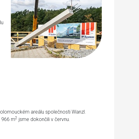
lu
 v olomouckém areálu společnosti Wanzl.
2
 1966 m
jsme dokončili v červnu.