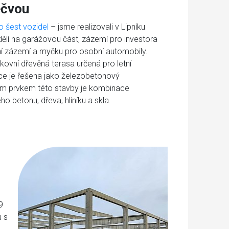
ečvou
o šest vozidel
– jsme realizovali v Lipníku
dělí na garážovou část, zázemí pro investora
lní zázemí a myčku pro osobní automobily.
kovní dřevěná terasa určená pro letní
kce je řešena jako železobetonový
kým prvkem této stavby je kombinace
 betonu, dřeva, hliníku a skla.
9
u s