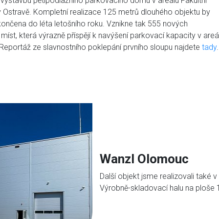
e výstavbu pětipodlažního parkovacího domu v areálu Fakultní
Ostravě. Kompletní realizace 125 metrů dlouhého objektu by
ončena do léta letošního roku. Vznikne tak 555 nových
míst, která výrazně příspějí k navýšení parkovací kapacity v areá
eportáž ze slavnostního poklepání prvního sloupu najdete
tady
.
Wanzl Olomouc
Další objekt jsme realizovali také
Výrobně-skladovací halu na ploše