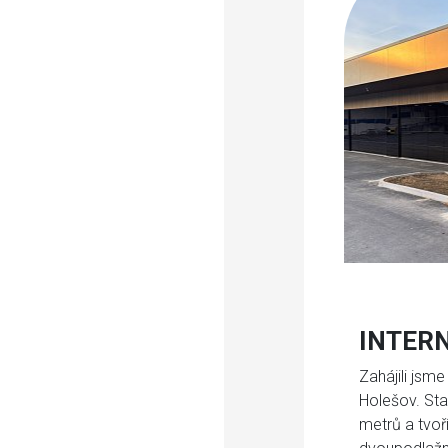
INTERN
Zahájili jsm
Holešov. St
metrů a tvoří