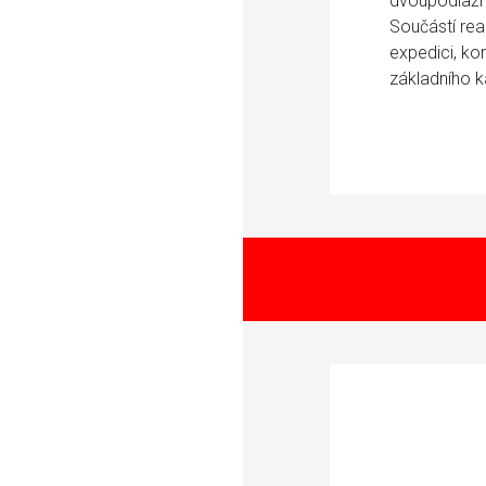
dvoupodlažní
Součástí rea
expedici, ko
základního 