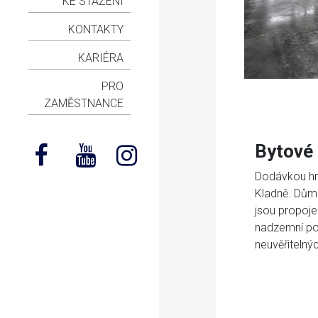
KE STAŽENÍ
KONTAKTY
KARIÉRA
PRO
ZAMĚSTNANCE
Bytové
Dodávkou hr
Kladně. Dům
jsou propoje
nadzemní pod
neuvěřitelný