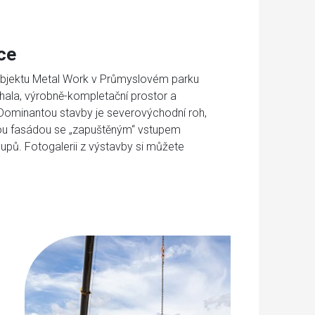
ce
 objektu Metal Work v Průmyslovém parku
 hala, výrobně-kompletační prostor a
. Dominantou stavby je severovýchodní roh,
ovou fasádou se „zapuštěným“ vstupem
pů. Fotogalerii z výstavby si můžete