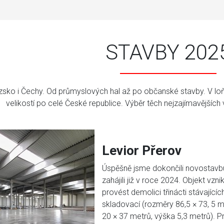
STAVBY 202
zsko i Čechy. Od průmyslových hal až po občanské stavby. V loň
velikostí po celé České republice. Výběr těch nejzajímavějšíc
Levior Přerov
Úspěšně jsme dokončili novostavbu 
zahájili již v roce 2024. Objekt vzn
provést demolici třinácti stávající
skladovací (rozměry 86,5 × 73, 5 m
20 × 37 metrů, výška 5,3 metrů)
. P