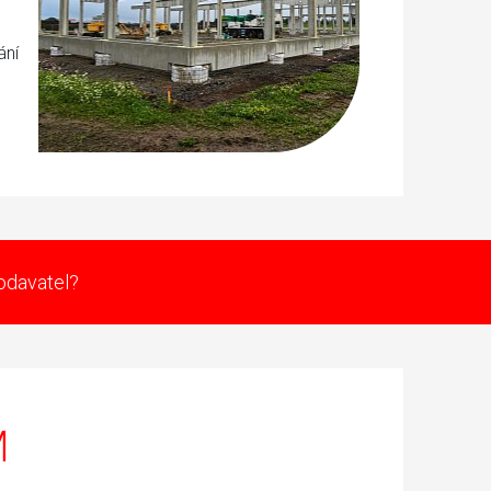
ání
dodavatel?
M