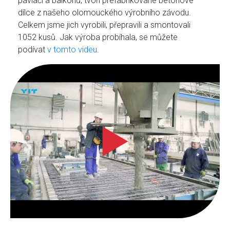
pavlačí a balkónů, tvoří prefabrikované betonové
dílce z našeho olomouckého výrobního závodu.
Celkem jsme jich vyrobili, přepravili a smontovali
1052 kusů. Jak výroba probíhala, se můžete
podívat
v tomto videu
.