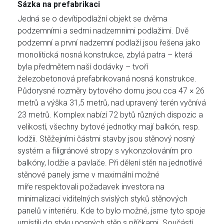
Sázka na prefabrikaci
Jedná se o devítipodlažní objekt se dvěma
podzemními a sedmi nadzemními podlažími. Dvě
podzemní a první nadzemní podlaží jsou řešena jako
monolitická nosná konstrukce, zbylá patra – která
byla předmětem naší dodávky – tvoří
železobetonová prefabrikovaná nosná konstrukce.
Půdorysné rozměry bytového domu jsou cca 47 × 26
metrů a výška 31,5 metrů, nad upravený terén vyčnívá
23 metrů. Komplex nabízí 72 bytů různých dispozic a
velikostí, všechny bytové jednotky mají balkón, resp.
lodžii. Stěžejními částmi stavby jsou stěnový nosný
systém a filigránové stropy s vykonzolováním pro
balkóny, lodžie a pavlače. Při dělení stěn na jednotlivé
stěnové panely jsme v maximální možné
míře respektovali požadavek investora na
minimalizaci viditelných svislých styků stěnových
panelů v interiéru. Kde to bylo možné, jsme tyto spoje
umístili do styku nosných stěn s příčkami. Součástí