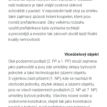
naší realizace je také vnější ocelové únikové
schodiště z pavlačí. V neposlední řadě stojí za zmínku
také zajímavý způsob řešení koupelen, které jsou
rovněž prefabrikované. Díky velkému rozsahu
využití prefabrikace byla výstavba rychlejší
a preciznější a investor tak zároveň docílil lepší finální
kvality nemovitosti.
Víceúčelový objekt
Obě podzemní podlaží (2. PP a 1. PP) slouží zejména
jako parkoviště a jsou zde umístěny sklepy bytových
jednotek a také technologické zázemí objektu.
S výjimkou části přízemí (1. NP), kde se nachází tři
obchodní jednotky, zbytek sklepů a zázemí objektu,
jsou ve všech nadzemních podlažích (2. NP až 7. NP)
umístěny bytové jednotky. Všechny nosné svislé a
vodorovné konstrukce, stejně tak jako konstrukce