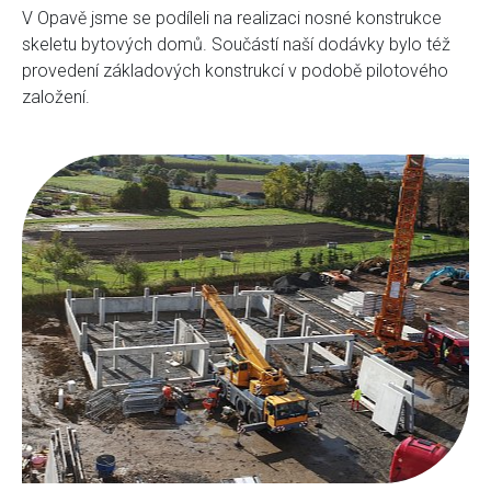
V Opavě jsme se podíleli na realizaci nosné konstrukce
skeletu bytových domů. Součástí naší dodávky bylo též
provedení základových konstrukcí v podobě pilotového
založení.