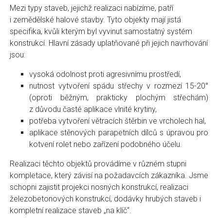
Mezi typy staveb, jejichž realizaci nabízíme, patří
i zemědělské halové stavby. Tyto objekty mají jistá
specifika, kvůli kterým byl vyvinut samostatný systém
konstrukcí. Hlavní zásady uplatňované při jejich navrhování
jsou:
vysoká odolnost proti agresivnímu prostředí,
nutnost vytvoření spádu střechy v rozmezí 15-20°
(oproti běžným, prakticky plochým střechám)
z důvodu časté aplikace vlnité krytiny,
potřeba vytvoření větracích štěrbin ve vrcholech hal,
aplikace stěnových parapetních dílců s úpravou pro
kotvení rolet nebo zařízení podobného účelu.
Realizaci těchto objektů provádíme v různém stupni
kompletace, který závisí na požadavcích zákazníka. Jsme
schopni zajistit projekci nosných konstrukcí, realizaci
železobetonových konstrukcí, dodávky hrubých staveb i
kompletní realizace staveb „na klíč“.